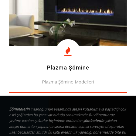
Plazma Şömine
Plazma Şömine Modelleri
MODELLERE BAK
Şöminelerin
insanoğlunun yaşamında ateşin kullanılmaya başladığı çok
eski çağlardan bu yana var olduğu sanılmaktadır. Bu dönemlerde
yerlere kazılan çukurlar biçiminde kullanılan
şöminelerde
yakılan
ateşin dumanları yapının tavanına delikler açmak suretiyle oluşturulan
ilkel bacalardan atılırdı. İki katlı evlerin ilk yapıldığı dönemlerde bile bu