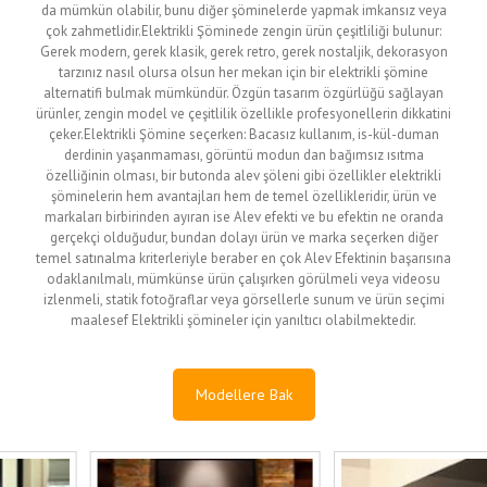
da mümkün olabilir, bunu diğer şöminelerde yapmak imkansız veya
çok zahmetlidir.Elektrikli Şöminede zengin ürün çeşitliliği bulunur:
Gerek modern, gerek klasik, gerek retro, gerek nostaljik, dekorasyon
tarzınız nasıl olursa olsun her mekan için bir elektrikli şömine
alternatifi bulmak mümkündür. Özgün tasarım özgürlüğü sağlayan
ürünler, zengin model ve çeşitlilik özellikle profesyonellerin dikkatini
çeker.Elektrikli Şömine seçerken: Bacasız kullanım, is-kül-duman
derdinin yaşanmaması, görüntü modun dan bağımsız ısıtma
özelliğinin olması, bir butonda alev şöleni gibi özellikler elektrikli
şöminelerin hem avantajları hem de temel özellikleridir, ürün ve
markaları birbirinden ayıran ise Alev efekti ve bu efektin ne oranda
gerçekçi olduğudur, bundan dolayı ürün ve marka seçerken diğer
temel satınalma kriterleriyle beraber en çok Alev Efektinin başarısına
odaklanılmalı, mümkünse ürün çalışırken görülmeli veya videosu
izlenmeli, statik fotoğraflar veya görsellerle sunum ve ürün seçimi
maalesef Elektrikli şömineler için yanıltıcı olabilmektedir.
Modellere Bak