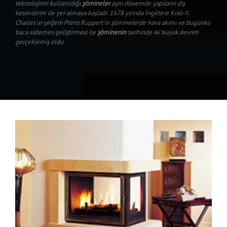
teknolojinin kullanıldığı
şömineler
aynı dönemde yapıların dış
kesimlerim de yer almaya başladı. 1678 yılında İngiltere Kralı II.
Charles’ın yeğeni Prens Ruppert’ın şöminelerde hava akımı ve bugünkü
baca sistemini geliştirmesi ile
şöminenin
tarihinde iki büyük devrim
gerçeklemiş oldu.