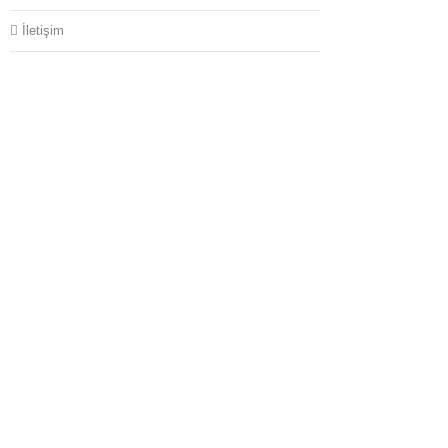
İletişim
somine (
somine (
somine (
somine (