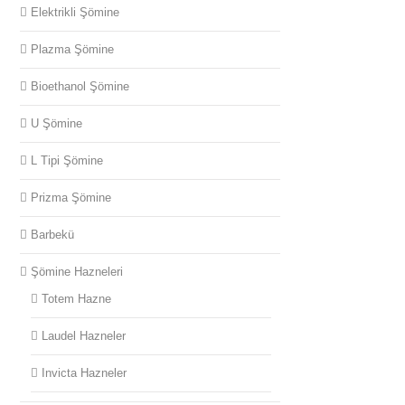
Elektrikli Şömine
somine (
Plazma Şömine
Bioethanol Şömine
somine (
U Şömine
L Tipi Şömine
Prizma Şömine
somine (
Barbekü
Şömine Hazneleri
Totem Hazne
somine (
Laudel Hazneler
Invicta Hazneler