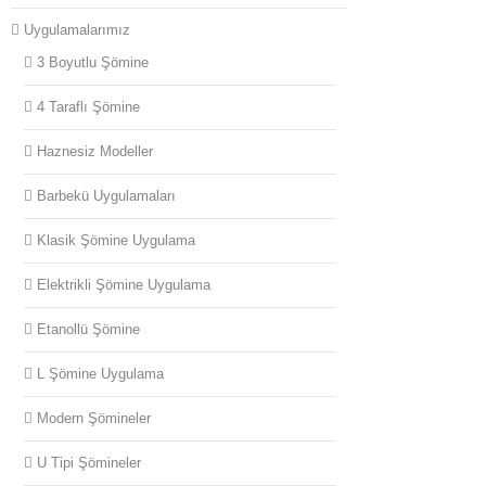
somine (
Uygulamalarımız
3 Boyutlu Şömine
4 Taraflı Şömine
somine (
Haznesiz Modeller
Barbekü Uygulamaları
somine (
Klasik Şömine Uygulama
Elektrikli Şömine Uygulama
Etanollü Şömine
somine (
L Şömine Uygulama
Modern Şömineler
U Tipi Şömineler
somine (