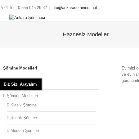
7/24 Tel : 0 555 045 29 32
|
info@ankarasomineci.net
Haznesiz Modeller
Şömine Modelleri
Evimizi d
ve eviniz
görünümlü
Anasayfa
Biz Sizi Arayalım
Şömine Modelleri
Klasik Şömine
somine (
Rustik Şömine
Modern Şömine