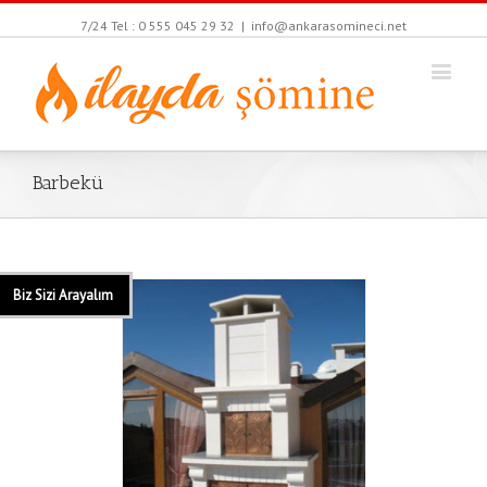
7/24 Tel : 0 555 045 29 32
|
info@ankarasomineci.net
Barbekü
Biz Sizi Arayalım