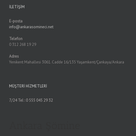
İLETIŞIM
E-posta
info@ankarasomineci.net
Telefon
0 312 268 19 29
Adres
Yenikent Mahallesi 3061. Cadde 16/135 Yaşamkent/Çankaya/Ankara
MÜŞTERI HIZMETLERI
7/24 Tel : 0 555 045 29 32
Ankara Şömine