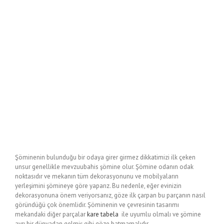
modern_somine (1)
Şöminenin bulunduğu bir odaya girer girmez dikkatimizi ilk çeken
unsur genellikle mevzuubahis şömine olur. Şömine odanın odak
noktasıdır ve mekanın tüm dekorasyonunu ve mobilyaların
yerleşimini şömineye göre yaparız. Bu nedenle, eğer evinizin
dekorasyonuna önem veriyorsanız, göze ilk çarpan bu parçanın nasıl
göründüğü çok önemlidir. Şöminenin ve çevresinin tasarımı
mekandaki diğer parçalar
kare tabela
ile uyumlu olmalı ve şömine
ayrı bir dünyadan gelmiş gibi göze batmamalıdır.