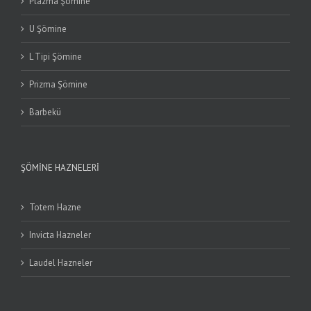
Plazma Şömine
U Şömine
L Tipi Şömine
Prizma Şömine
Barbekü
ŞÖMINE HAZNELERI
Totem Hazne
Invicta Hazneler
Laudel Hazneler