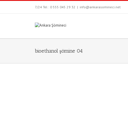
7/24 Tel : 0 555 045 29 32
|
info@ankarasomineci.net
bioethanol şömine 04