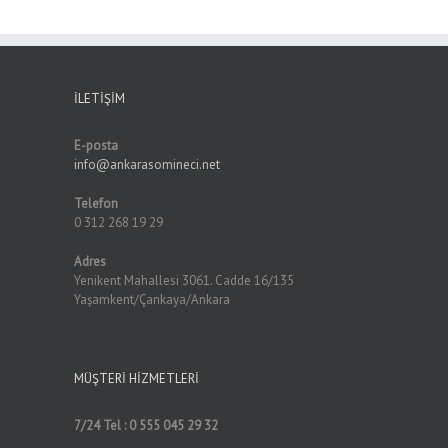
İLETIŞIM
E-posta
info@ankarasomineci.net
Telefon
0 312 268 19 29
Adres
Yenikent Mahallesi 3061. Cadde 16/135
Yaşamkent/Çankaya/Ankara
MÜŞTERI HIZMETLERI
7/24 Tel : 0 555 045 29 32