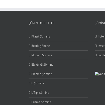
ŞÖMINE MODELLERI
ŞÖMINE
Klasik Şömine
Tote
Rustik Şömine
Invic
Modern Şömine
Laude
Elektrikli Şömine
Plazma Şömine
U Şömine
L Tipi Şömine
Prizma Şömine