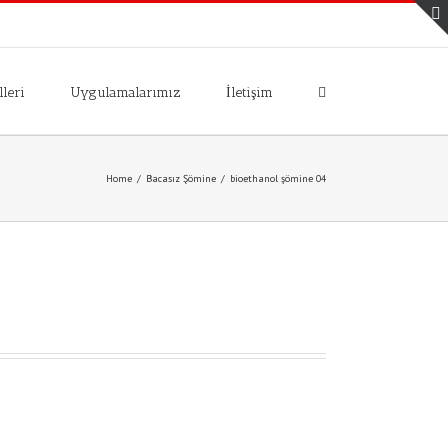
leri
Uygulamalarımız
İletişim
Home
/
Bacasız Şömine
/
bioethanol şömine 04