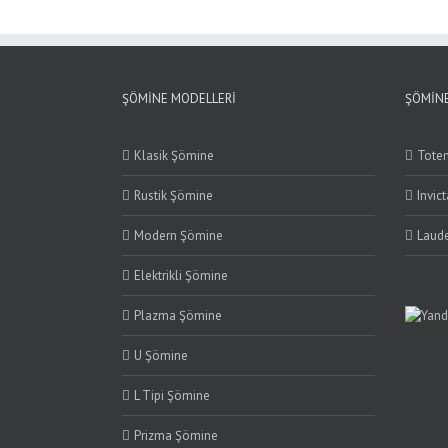
ŞÖMINE MODELLERI
ŞÖMINE
Klasik Şömine
Tote
Rustik Şömine
Invic
Modern Şömine
Laude
Elektrikli Şömine
Plazma Şömine
U Şömine
L Tipi Şömine
Prizma Şömine