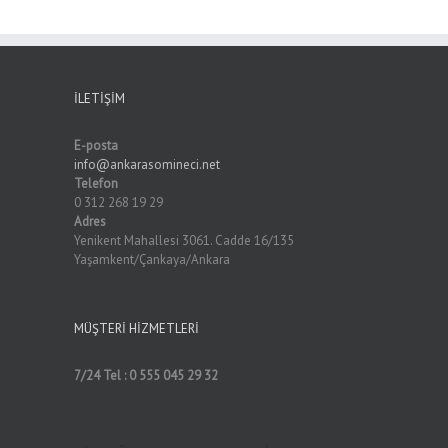
İLETIŞIM
E-posta
info@ankarasomineci.net
Telefon
0 312 268 19 29
Adres
Yenikent Mahallesi 3061. Cadde 16/135
Yaşamkent/Çankaya/Ankara
MÜŞTERI HIZMETLERI
7/24 Tel : 0 555 045 29 32