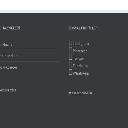
 HAZNELERI
SOSYAL PROFILLER
Instagram
m Hazne
Pinterest
ta Hazneler
Twitter
Facebook
l Hazneler
WhatsApp
ataşehir tabela