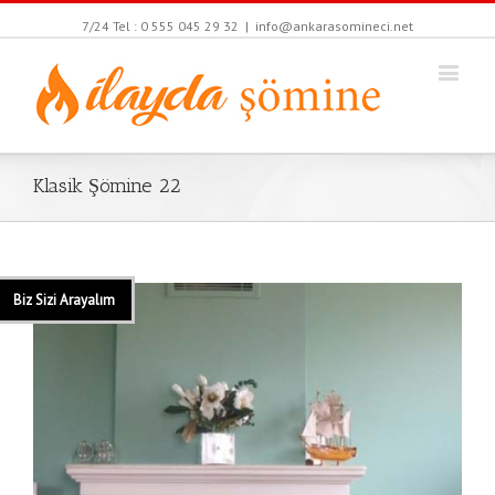
7/24 Tel : 0 555 045 29 32
|
info@ankarasomineci.net
Klasik Şömine 22
Biz Sizi Arayalım