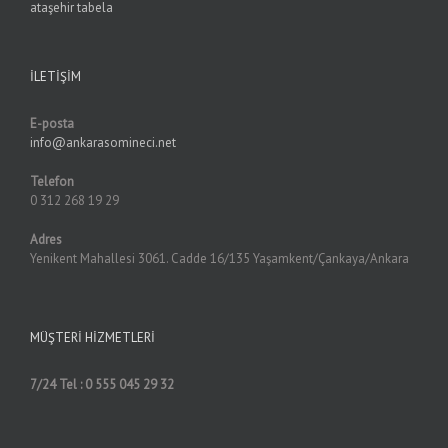
ataşehir tabela
İLETIŞIM
E-posta
info@ankarasomineci.net
Telefon
0 312 268 19 29
Adres
Yenikent Mahallesi 3061. Cadde 16/135 Yaşamkent/Çankaya/Ankara
MÜŞTERI HIZMETLERI
7/24 Tel : 0 555 045 29 32