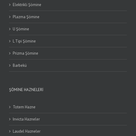
Elektrikli Şömine
Plazma Şömine
U Şömine
L Tipi Şömine
Prizma Şömine
Barbekü
ŞÖMINE HAZNELERI
Totem Hazne
Invicta Hazneler
Laudel Hazneler