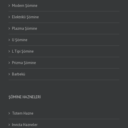
Modern Şömine
Elektrikli Şömine
Plazma Şömine
U Şömine
L Tipi Şömine
Prizma Şömine
Barbekü
ŞÖMINE HAZNELERI
Totem Hazne
Invicta Hazneler