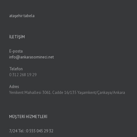
ataşehir tabela
İLETIŞIM
E-posta
info@ankarasomineci.net
Telefon
0 312 268 19 29
Adres
Yenikent Mahallesi 3061. Cadde 16/135 Yaşamkent/Çankaya/Ankara
MÜŞTERI HIZMETLERI
7/24 Tel : 0 555 045 29 32