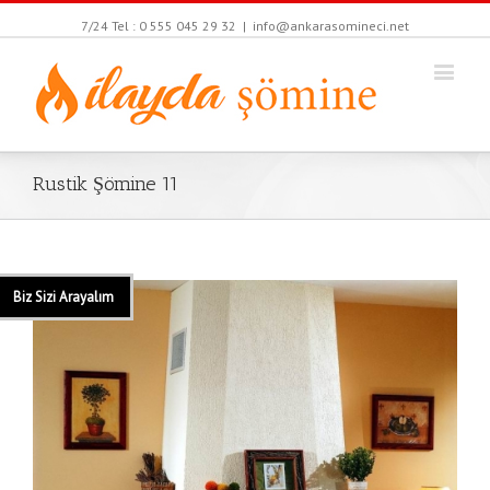
7/24 Tel : 0 555 045 29 32
|
info@ankarasomineci.net
Rustik Şömine 11
Biz Sizi Arayalım