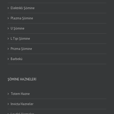
Elektrikli Şömine
Plazma Şömine
U Şömine
L Tipi Şömine
Prizma Şömine
Barbekü
ŞÖMINE HAZNELERI
Totem Hazne
Invicta Hazneler