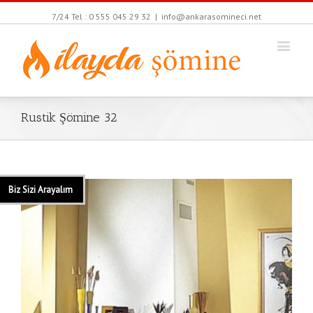
7/24 Tel : 0 555 045 29 32
|
info@ankarasomineci.net
Rustik Şömine 32
Biz Sizi Arayalım