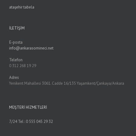
ataşehir tabela
İLETIŞIM
E-posta
info@ankarasomineci.net
Telefon
0 312 268 19 29
Adres
Yenikent Mahallesi 3061. Cadde 16/135 Yaşamkent/Çankaya/Ankara
MÜŞTERI HIZMETLERI
7/24 Tel : 0 555 045 29 32