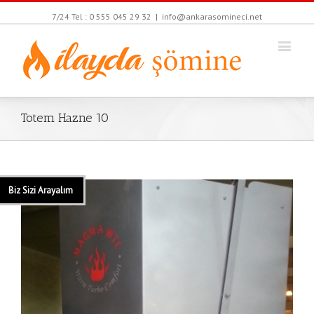
7/24 Tel : 0 555 045 29 32
|
info@ankarasomineci.net
Totem Hazne 10
Biz Sizi Arayalım