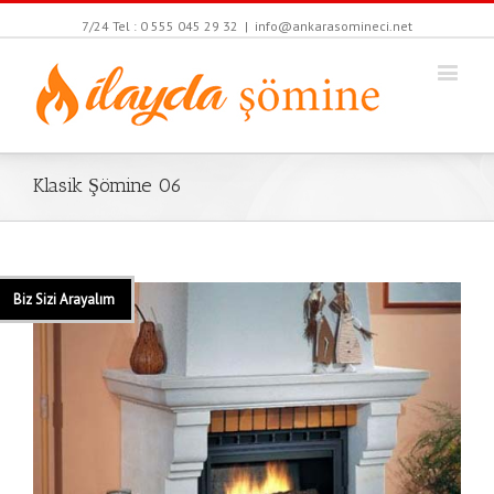
7/24 Tel : 0 555 045 29 32
|
info@ankarasomineci.net
Klasik Şömine 06
Biz Sizi Arayalım