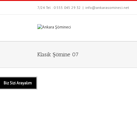
7/24 Tel : 0 555 045 29 32
|
info@ankarasomineci.net
Klasik Şömine 07
Biz Sizi Arayalım