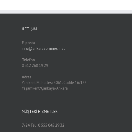
İLETIŞIM
E-posta
info@ankarasomineci.net
Telefon
0 312 268 19 29
Adres
Yenikent Mahallesi 3061. Cadde 16/135
Yaşamkent/Çankaya/Ankara
MÜŞTERI HIZMETLERI
7/24 Tel : 0 555 045 29 32