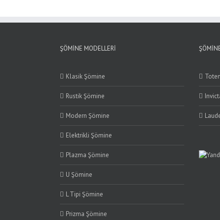
ŞÖMINE MODELLERI
ŞÖMINE
Klasik Şömine
Tote
Rustik Şömine
Invic
Modern Şömine
Laude
Elektrikli Şömine
Plazma Şömine
U Şömine
L Tipi Şömine
Prizma Şömine